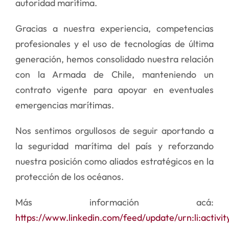
autoridad marítima.
Gracias a nuestra experiencia, competencias
profesionales y el uso de tecnologí
as de
última
generación, hemos consolidado nuestra relación
con la Armada de Chile, manteniendo un
contrato vigente para apoyar en eventuales
emergencias marí
timas.
Nos sentimos orgullosos de seguir aportando a
la seguridad marí
tima del pa
ís y reforzando
nuestra posició
n como aliados estrat
é
gicos en la
protección de los oc
é
anos.
Más información acá:
https://www.linkedin.com/feed/update/urn:li:activ