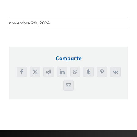
noviembre 9th, 2024
Comparte
Facebook
X
Reddit
LinkedIn
WhatsApp
Tumblr
Pinterest
Vk
Correo
electrónico