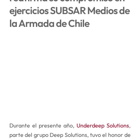
ejercicios SUBSAR Medios de
NOTICIAS
la Armada de Chile
Ver
CONTACTO
imagen
más
grande
Durante el presente añ
o,
Underdeep Solutions
,
parte del grupo Deep Solutions, tuvo el honor de