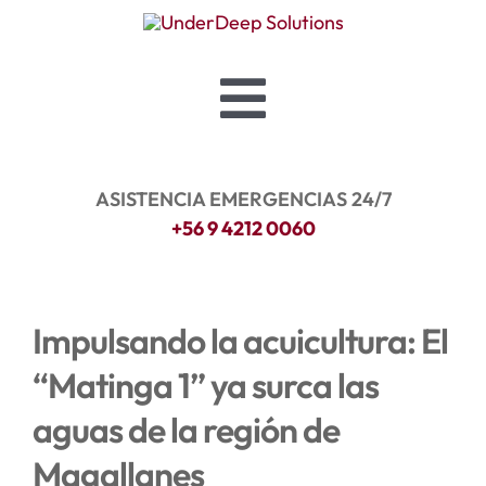
Saltar
al
contenido
Toggle
Navigation
HOME
ASISTENCIA EMERGENCIAS 24/7
+56 9 4212 0060
SOBRE NOSOTROS
INDUSTRIAS
Impulsando la acuicultura: El
“Matinga 1” ya surca las
SERVICIOS
aguas de la región de
NOTICIAS
Magallanes