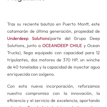
Ver
CONTACTO
imagen
Tras su reciente bautizo en Puerto Montt, este
más
catamará
n de
última generación, propiedad de
grande
Underdeep Solutions
(parte del Grupo Deep
Solutions, junto a
OCEANDEEP CHILE
y Ocean
Trucks), llega equipado con capacidad para 12
tripulantes, dos motores de 370 HP, un winche
de 40 toneladas y la capacidad de inyectar agua
enriquecida con oxí
geno.
Con esta nueva incorporación, reforzamos
nuestro compromiso con la innovación, la
eficiencia y el servicio de excelencia, aportando